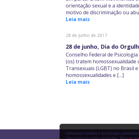
orientação sexual e a identida
motivo de discriminação ou abu
Leia mais
28 de junho de 2017
28 de junho, Dia do Orgul
Conselho Federal de Psicologia 
(os) tratem homossexualidade c
Transexuais (LGBT) no Brasil e
homossexualidades e […]
Leia mais
Utilizamos cookies e tecnologias semelhan
concorda com estas condições. Para ter ma