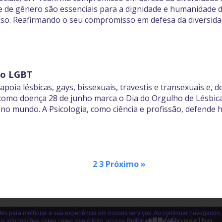
de de gênero são essenciais para a dignidade e humanidade 
so. Reafirmando o seu compromisso em defesa da diversidad
ho LGBT
apoia lésbicas, gays, bissexuais, travestis e transexuais e, 
omo doença 28 de junho marca o Dia do Orgulho de Lésbicas,
 no mundo. A Psicologia, como ciência e profissão, defende 
1
2
3
Próximo »
tes para melhorar a sua experiência em nossos serviços. Ao continuar navegando,
is informações sobre como isso é feito, acesse
Política de cookies
.