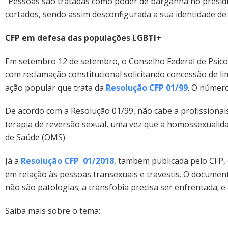
“Pessoas são tratadas como poder de barganha no presídi
cortados, sendo assim desconfigurada a sua identidade de
CFP em defesa das populações LGBTI+
Em setembro 12 de setembro, o Conselho Federal de Psico
com reclamação constitucional solicitando concessão de li
ação popular que trata da
Resolução CFP 01/99
. O númer
De acordo com a Resolução 01/99, não cabe a profissionais
terapia de reversão sexual, uma vez que a homossexualid
de Saúde (OMS).
Já a
Resolução CFP 01/2018
, também publicada pelo CFP,
em relação às pessoas transexuais e travestis. O documento
não são patologias; a transfobia precisa ser enfrentada; e
Saiba mais sobre o tema: